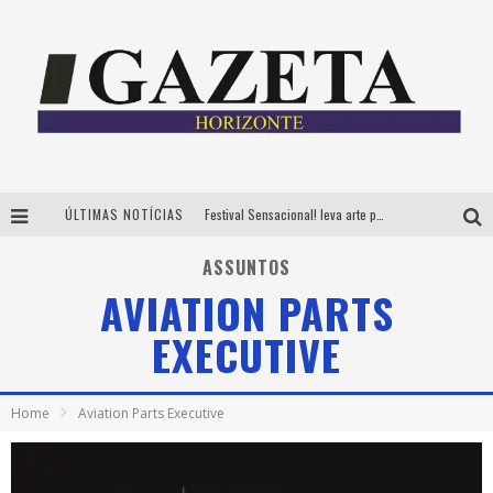
ÚLTIMAS NOTÍCIAS
Festival Sensacional! leva arte para além dos palcos em parcerias com Inhotim e Festa da Luz, dias 8 e 9 de agosto
CÊ TÁ DOIDO FESTIVAL já tem mais de 80% dos ingressos vendidos para edição de BH
ASSUNTOS
AVIATION PARTS
Grandes shows, cenografia instagramável e resgate das tradições marcam o sucesso da 24ª edição do Forró do Givanildo
EXECUTIVE
PAIS: BOAS HISTÓRIAS E UM BRINDE PARA CELEBRAR OS MOMENTOS QUE FICAM
Home
Aviation Parts Executive