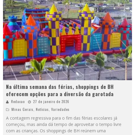
Na última semana das férias, shoppings de BH
oferecem opções para a diversão da garotada
Redacao
27 de janeiro de 2026
Minas Gerais
,
Notícias
,
Variedades
A contagem regressiva para o fim das férias escolares já
começou, mas ainda dá tempo de aproveitar o tempo livre
com as crianças. Os shoppings de BH reúnem uma