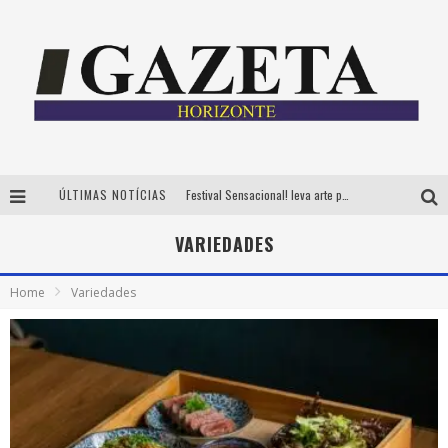
Festival Sensacional! leva arte para além dos palcos em parcerias com Inhotim e Festa da Luz, dias 8 e 9 de agosto
ÚLTIMAS NOTÍCIAS
CÊ TÁ DOIDO FESTIVAL já tem mais de 80% dos ingressos vendidos para edição de BH
VARIEDADES
Grandes shows, cenografia instagramável e resgate das tradições marcam o sucesso da 24ª edição do Forró do Givanildo
Home
Variedades
PAIS: BOAS HISTÓRIAS E UM BRINDE PARA CELEBRAR OS MOMENTOS QUE FICAM