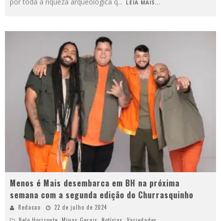
por toda a riqueza arqueológica q
...
LEIA MAIS...
Menos é Mais desembarca em BH na próxima
semana com a segunda edição do Churrasquinho
Redacao
22 de julho de 2024
Belo Horizonte
,
Minas Gerais
,
Notícias
,
Variedades