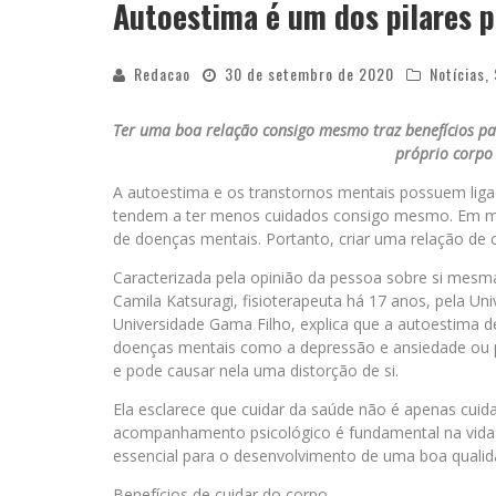
Autoestima é um dos pilares 
Redacao
30 de setembro de 2020
Notícias
,
Ter uma boa relação consigo mesmo traz benefícios par
próprio corpo
A autoestima e os transtornos mentais possuem liga
tendem a ter menos cuidados consigo mesmo. Em mu
de doenças mentais. Portanto, criar uma relação de 
Caracterizada pela opinião da pessoa sobre si mesma
Camila Katsuragi, fisioterapeuta há 17 anos, pela Uni
Universidade Gama Filho, explica que a autoestima d
doenças mentais como a depressão e ansiedade ou po
e pode causar nela uma distorção de si.
Ela esclarece que cuidar da saúde não é apenas cuid
acompanhamento psicológico é fundamental na vida 
essencial para o desenvolvimento de uma boa qualida
Benefícios de cuidar do corpo