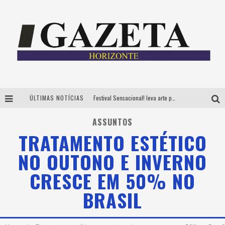
ÚLTIMAS NOTÍCIAS
Festival Sensacional! leva arte para além dos palcos em parcerias com Inhotim e Festa da Luz, dias 8 e 9 de agosto
CÊ TÁ DOIDO FESTIVAL já tem mais de 80% dos ingressos vendidos para edição de BH
ASSUNTOS
TRATAMENTO ESTÉTICO
Grandes shows, cenografia instagramável e resgate das tradições marcam o sucesso da 24ª edição do Forró do Givanildo
NO OUTONO E INVERNO
PAIS: BOAS HISTÓRIAS E UM BRINDE PARA CELEBRAR OS MOMENTOS QUE FICAM
CRESCE EM 50% NO
BRASIL