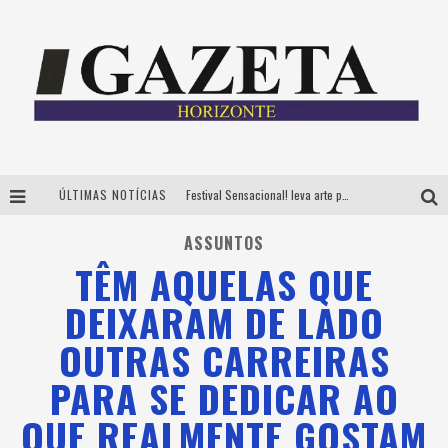
ÚLTIMAS NOTÍCIAS
Festival Sensacional! leva arte para além dos palcos em parcerias com Inhotim e Festa da Luz, dias 8 e 9 de agosto
CÊ TÁ DOIDO FESTIVAL já tem mais de 80% dos ingressos vendidos para edição de BH
ASSUNTOS
TÊM AQUELAS QUE
Grandes shows, cenografia instagramável e resgate das tradições marcam o sucesso da 24ª edição do Forró do Givanildo
DEIXARAM DE LADO
PAIS: BOAS HISTÓRIAS E UM BRINDE PARA CELEBRAR OS MOMENTOS QUE FICAM
OUTRAS CARREIRAS
PARA SE DEDICAR AO
QUE REALMENTE GOSTAM