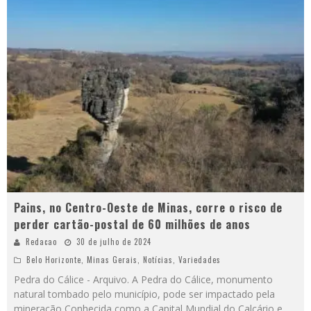
Pains, no Centro-Oeste de Minas, corre o risco de
perder cartão-postal de 60 milhões de anos
Redacao
30 de julho de 2024
Belo Horizonte
,
Minas Gerais
,
Notícias
,
Variedades
Pedra do Cálice - Arquivo. A Pedra do Cálice, monumento
natural tombado pelo município, pode ser impactado pela
mineração Conhecida como a Capital Mundial do Calcário e