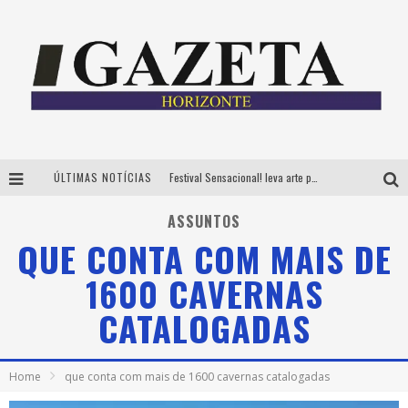
ÚLTIMAS NOTÍCIAS
Festival Sensacional! leva arte para além dos palcos em parcerias com Inhotim e Festa da Luz, dias 8 e 9 de agosto
CÊ TÁ DOIDO FESTIVAL já tem mais de 80% dos ingressos vendidos para edição de BH
ASSUNTOS
QUE CONTA COM MAIS DE
Grandes shows, cenografia instagramável e resgate das tradições marcam o sucesso da 24ª edição do Forró do Givanildo
1600 CAVERNAS
PAIS: BOAS HISTÓRIAS E UM BRINDE PARA CELEBRAR OS MOMENTOS QUE FICAM
CATALOGADAS
Home
que conta com mais de 1600 cavernas catalogadas