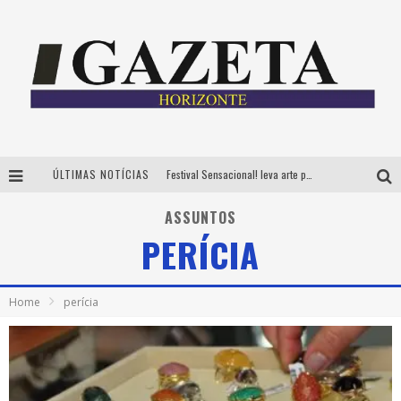
ÚLTIMAS NOTÍCIAS
Festival Sensacional! leva arte para além dos palcos em parcerias com Inhotim e Festa da Luz, dias 8 e 9 de agosto
CÊ TÁ DOIDO FESTIVAL já tem mais de 80% dos ingressos vendidos para edição de BH
ASSUNTOS
PERÍCIA
Grandes shows, cenografia instagramável e resgate das tradições marcam o sucesso da 24ª edição do Forró do Givanildo
PAIS: BOAS HISTÓRIAS E UM BRINDE PARA CELEBRAR OS MOMENTOS QUE FICAM
Home
perícia