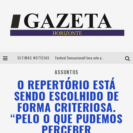
ÚLTIMAS NOTÍCIAS
Festival Sensacional! leva arte para além dos palcos em parcerias com Inhotim e Festa da Luz, dias 8 e 9 de agosto
CÊ TÁ DOIDO FESTIVAL já tem mais de 80% dos ingressos vendidos para edição de BH
ASSUNTOS
O REPERTÓRIO ESTÁ
Grandes shows, cenografia instagramável e resgate das tradições marcam o sucesso da 24ª edição do Forró do Givanildo
SENDO ESCOLHIDO DE
PAIS: BOAS HISTÓRIAS E UM BRINDE PARA CELEBRAR OS MOMENTOS QUE FICAM
FORMA CRITERIOSA.
“PELO O QUE PUDEMOS
PERCEBER