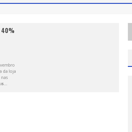
e 40%
ovembro
a da loja
 nas
IS...