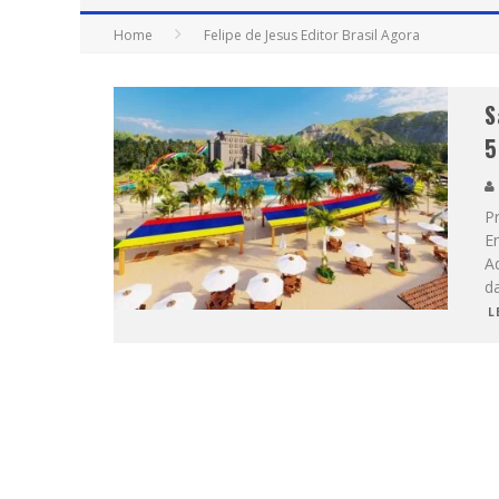
Home
Felipe de Jesus Editor Brasil Agora
S
5
P
E
A
da
L