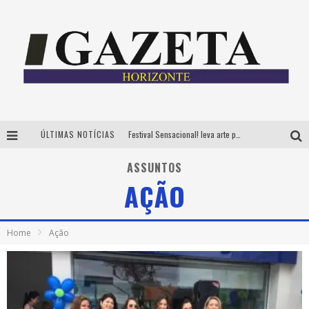
ÚLTIMAS NOTÍCIAS
Festival Sensacional! leva arte para além dos palcos em parcerias com Inhotim e Festa da Luz, dias 8 e 9 de agosto
CÊ TÁ DOIDO FESTIVAL já tem mais de 80% dos ingressos vendidos para edição de BH
ASSUNTOS
AÇÃO
Grandes shows, cenografia instagramável e resgate das tradições marcam o sucesso da 24ª edição do Forró do Givanildo
PAIS: BOAS HISTÓRIAS E UM BRINDE PARA CELEBRAR OS MOMENTOS QUE FICAM
Home
Ação