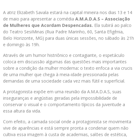
A atriz Elizabeth Savala estará na capital mineira nos dias 13 e 14
de maio para apresentar a comédia
A.M.A.D.A.S – Associação
de Mulheres que Acordam Despencadas.
Ela subirá ao palco
do Teatro SesiMinas (Rua Padre Marinho, 60, Santa Efigênia,
Belo Horizonte, MG) para duas únicas sessões, no sábado às 21h
e domingo às 19h.
Através de um humor histriônico e contagiante, o espetáculo
coloca em discussão algumas das questões mais importantes
sobre a condição da mulher moderna
:
o texto enfoca a via crucis
de uma mulher que chega à meia-idade pressionada pelas
demandas de uma sociedade cada vez mais fútil e superficial.
A protagonista expõe em uma reunião da A.M.A.D.A.S, suas
inseguranças e angústias geradas pela impossibilidade de
conservar o visual e o comportamento típicos da juventude a
essa altura da vida.
Com efeito, a camada social onde a protagonista se movimenta
vive de aparências e está sempre pronta a condenar quem não
cultiva essa imagem à custa de academias, salões de estética,