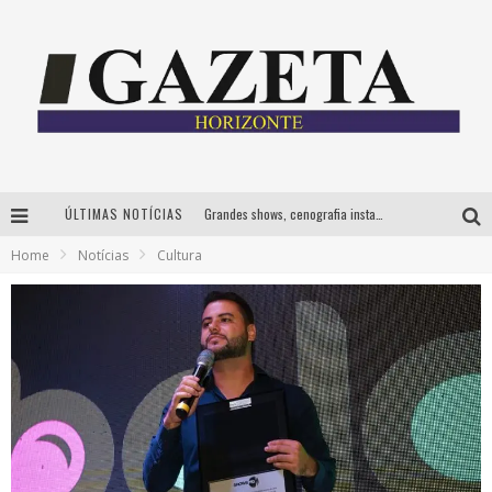
Grandes shows, cenografia instagramável e resgate das tradições marcam o sucesso da 24ª edição do Forró do Givanildo
ÚLTIMAS NOTÍCIAS
PAIS: BOAS HISTÓRIAS E UM BRINDE PARA CELEBRAR OS MOMENTOS QUE FICAM
Home
Notícias
Cultura
Festival Sensacional! leva arte para além dos palcos em parcerias com Inhotim e Festa da Luz, dias 8 e 9 de agosto
CÊ TÁ DOIDO FESTIVAL já tem mais de 80% dos ingressos vendidos para edição de BH