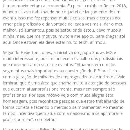
tempo movimentam a economia. Eu perdi a minha mãe em 2018,
quando estava trabalhando no coquetel de lançamento de um
evento. Isso me fez repensar muitas coisas, mas a certeza do
amor pela profissão e da vontade de, cada vez mais, dar o meu
melhor, só aumentou, pois se estou onde estou, devo muito à
minha mãe, que me motivou muito e me apoiou para chegar até
aqui. Onde estiver, ela deve estar muito feliz”, afirmou.
Segundo
Heberton
Lopes, a iniciativa do grupo Shows MG é
muito interessante, pois reconhece o trabalho dos profissionais
que movimentam o setor de eventos. “Atuamos em um dos
segmentos mais importantes na construção do PIB brasileiro,
com a geração de milhares de empregos diretos e indiretos. Vale
lembrar, que é uma área que chama muito a atenção de pessoas
que querem atuar profissionalmente, mas nem sempre são
profissionais. Por esse motivo vejo com muita alegria esta
homenagem, pois reconhece pessoas que estão trabalhando de
forma correta e fazendo o mercado se movimentar. Ao mesmo
tempo, incentiva quem atua com amadorismo a se aprimorar e
profissionalizar”, completou.
Já para o jornalista Felipe de Jesus, que atua como assessor de