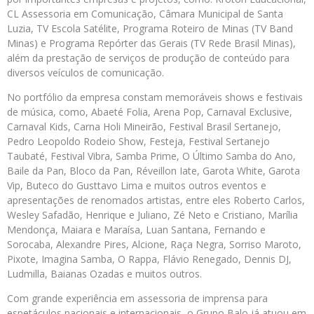
CL Assessoria em Comunicação, Câmara Municipal de Santa
Luzia, TV Escola Satélite, Programa Roteiro de Minas (TV Band
Minas) e Programa Repórter das Gerais (TV Rede Brasil Minas),
além da prestação de serviços de produção de conteúdo para
diversos veículos de comunicação.
No portfólio da empresa constam memoráveis shows e festivais
de música, como, Abaeté Folia, Arena Pop, Carnaval Exclusive,
Carnaval Kids, Carna Holi Mineirão, Festival Brasil Sertanejo,
Pedro Leopoldo Rodeio Show, Festeja, Festival Sertanejo
Taubaté, Festival Vibra, Samba Prime, O Último Samba do Ano,
Baile da Pan, Bloco da Pan, Réveillon Iate, Garota White, Garota
Vip, Buteco do Gusttavo Lima e muitos outros eventos e
apresentações de renomados artistas, entre eles Roberto Carlos,
Wesley Safadão, Henrique e Juliano, Zé Neto e Cristiano, Marília
Mendonça, Maiara e Maraísa, Luan Santana, Fernando e
Sorocaba, Alexandre Pires, Alcione, Raça Negra, Sorriso Maroto,
Pixote, Imagina Samba, O Rappa, Flávio Renegado, Dennis DJ,
Ludmilla, Baianas Ozadas e muitos outros.
Com grande experiência em assessoria de imprensa para
espetáculos nacionais e internacionais, o Grupo Balo já atuou em