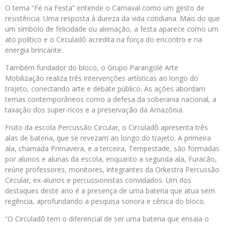
O tema “Fé na Festa” entende o Carnaval como um gesto de
resistência. Uma resposta à dureza da vida cotidiana. Mais do que
um símbolo de felicidade ou alienação, a festa aparece como um
ato político e o Circuladô acredita na força do encontro e na
energia brincante.
Também fundador do bloco, o Grupo Parangolé Arte
Mobilização realiza três intervenções artísticas ao longo do
trajeto, conectando arte e debate público. As ações abordam
temas contemporâneos como a defesa da soberania nacional, a
taxação dos super-ricos e a preservação da Amazônia.
Fruto da escola Percussão Circular, o Circuladô apresenta três
alas de bateria, que se revezam ao longo do trajeto. A primeira
ala, chamada Primavera, e a terceira, Tempestade, são formadas
por alunos e alunas da escola, enquanto a segunda ala, Furacão,
reúne professores, monitores, integrantes da Orkestra Percussão
Circular, ex-alunos e percussionistas convidados. Um dos
destaques deste ano é a presença de uma bateria que atua sem
regência, aprofundando a pesquisa sonora e cênica do bloco.
“O Circuladô tem o diferencial de ser uma bateria que ensaia o