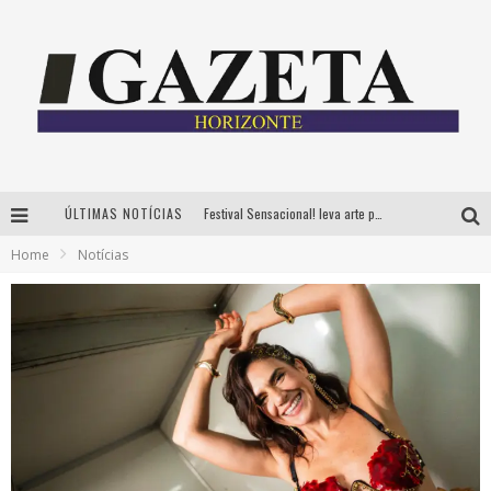
ÚLTIMAS NOTÍCIAS
Festival Sensacional! leva arte para além dos palcos em parcerias com Inhotim e Festa da Luz, dias 8 e 9 de agosto
Home
Notícias
CÊ TÁ DOIDO FESTIVAL já tem mais de 80% dos ingressos vendidos para edição de BH
Grandes shows, cenografia instagramável e resgate das tradições marcam o sucesso da 24ª edição do Forró do Givanildo
PAIS: BOAS HISTÓRIAS E UM BRINDE PARA CELEBRAR OS MOMENTOS QUE FICAM