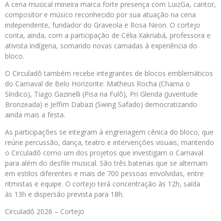
A cena musical mineira marca forte presença com LuizGa, cantor,
compositor e músico reconhecido por sua atuação na cena
independente, fundador do Graveola e Rosa Neon. O cortejo
conta, ainda, com a participação de Célia Xakriabá, professora e
ativista indígena, somando novas camadas à experiência do
bloco.
O Circuladô também recebe integrantes de blocos emblemáticos
do Carnaval de Belo Horizonte: Matheus Rocha (Chama o
Síndico), Tiago Gazinelli (Pisa na Fulô), Pri Glenda (Juventude
Bronzeada) e Jeffim Dabazi (Swing Safado) democratizando
ainda mais a festa.
As participações se integram à engrenagem cênica do bloco, que
reúne percussão, dança, teatro e intervenções visuais, mantendo
o Circuladô como um dos projetos que investigam o Carnaval
para além do desfile musical. São três baterias que se alternam
em estilos diferentes e mais de 700 pessoas envolvidas, entre
ritmistas e equipe. O cortejo terá concentração às 12h, saída
às 13h e dispersão prevista para 18h.
Circuladô 2026 – Cortejo