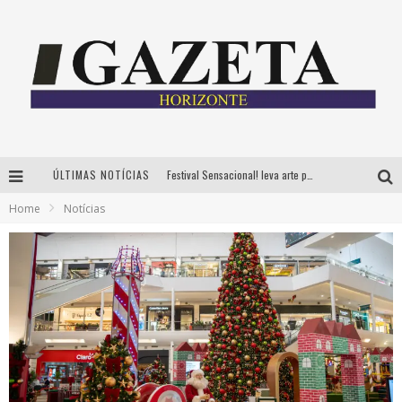
ÚLTIMAS NOTÍCIAS
Festival Sensacional! leva arte para além dos palcos em parcerias com Inhotim e Festa da Luz, dias 8 e 9 de agosto
Home
Notícias
CÊ TÁ DOIDO FESTIVAL já tem mais de 80% dos ingressos vendidos para edição de BH
Grandes shows, cenografia instagramável e resgate das tradições marcam o sucesso da 24ª edição do Forró do Givanildo
PAIS: BOAS HISTÓRIAS E UM BRINDE PARA CELEBRAR OS MOMENTOS QUE FICAM