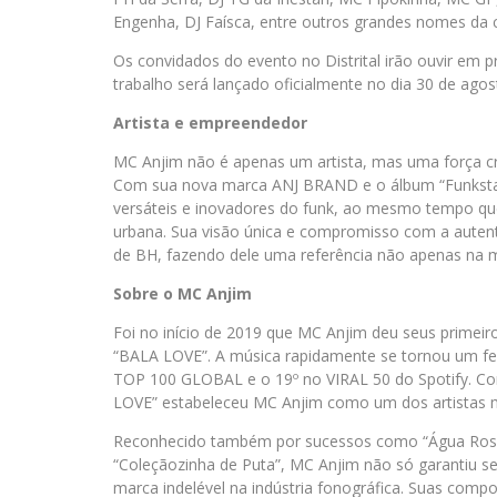
Engenha, DJ Faísca, entre outros grandes nomes da 
Os convidados do evento no Distrital irão ouvir em 
trabalho será lançado oficialmente no dia 30 de agos
Artista e empreendedor
MC Anjim não é apenas um artista, mas uma força cri
Com sua nova marca ANJ BRAND e o álbum “Funkstar”
versáteis e inovadores do funk, ao mesmo tempo qu
urbana. Sua visão única e compromisso com a autent
de BH, fazendo dele uma referência não apenas na
Sobre o MC Anjim
Foi no início de 2019 que MC Anjim deu seus primeir
“BALA LOVE”. A música rapidamente se tornou um f
TOP 100 GLOBAL e o 19º no VIRAL 50 do Spotify. Co
LOVE” estabeleceu MC Anjim como um dos artistas ma
Reconhecido também por sucessos como “Água Rosa”,
“Coleçãozinha de Puta”, MC Anjim não só garantiu 
marca indelével na indústria fonográfica. Suas compo