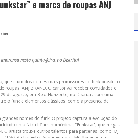
unkstar” e marca de roupas ANJ
ícias
imprensa nesta quinta-feira, no Distrital
, que é um dos nomes mais promissores do funk brasileiro,
 de roupas, ANJ BRAND. O cantor vai receber convidados e
 29 de agosto, em Belo Horizonte, no Distrital, com uma
ntre o funk e elementos clássicos, como a presença de
m grandes nomes do funk. O projeto captura a evolução do
, incluindo uma faixa bônus homônima, “Funkstar”, que resgata
24. O artista trouxe outros talentos para parcerias, como, DJ
, DJ WS da Igrejinha, Yuri Hawaiano, MC Pedrinho da