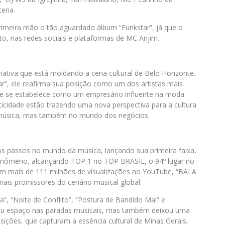
cena.
primeira mão o tão aguardado álbum “Funkstar”, já que o
to, nas redes sociais e plataformas de MC Anjim.
ativa que está moldando a cena cultural de Belo Horizonte.
, ele reafirma sua posição como um dos artistas mais
e se estabelece como um empresário influente na moda
icidade estão trazendo uma nova perspectiva para a cultura
 música, mas também no mundo dos negócios.
os passos no mundo da música, lançando sua primeira faixa,
enômeno, alcançando TOP 1 no TOP BRASIL, o 94º lugar no
m mais de 111 milhões de visualizações no YouTube, “BALA
is promissores do cenário musical global.
 “Noite de Conflito”, “Postura de Bandido Mal” e
seu espaço nas paradas musicais, mas também deixou uma
sições, que capturam a essência cultural de Minas Gerais,