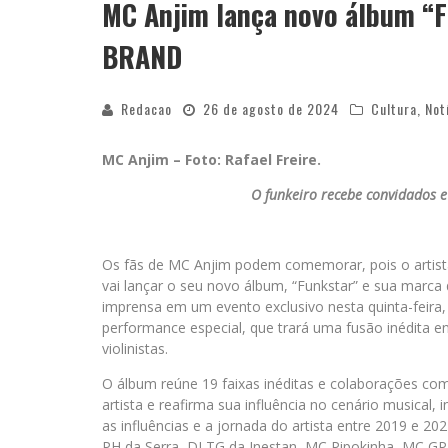
MC Anjim lança novo álbum “F
BRAND
Redacao
26 de agosto de 2024
Cultura
,
Not
MC Anjim – Foto: Rafael Freire.
O funkeiro recebe convidados e 
Os fãs de MC Anjim podem comemorar, pois o artista
vai lançar o seu novo álbum, “Funkstar” e sua marca
imprensa em um evento exclusivo nesta quinta-feira,
performance especial, que trará uma fusão inédita e
violinistas.
O álbum reúne 19 faixas inéditas e colaborações co
artista e reafirma sua influência no cenário musical
as influências e a jornada do artista entre 2019 e 20
PH da Serra, DJ TG da Inestan, MC Pipokinha, MC GP