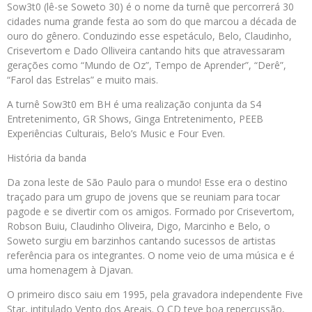
Sow3t0 (lê-se Soweto 30) é o nome da turnê que percorrerá 30
cidades numa grande festa ao som do que marcou a década de
ouro do gênero. Conduzindo esse espetáculo, Belo, Claudinho,
Crisevertom e Dado Olliveira cantando hits que atravessaram
gerações como “Mundo de Oz”, Tempo de Aprender”, “Derê”,
“Farol das Estrelas” e muito mais.
A turnê Sow3t0 em BH é uma realização conjunta da S4
Entretenimento, GR Shows, Ginga Entretenimento, PEEB
Experiências Culturais, Belo’s Music e Four Even.
História da banda
Da zona leste de São Paulo para o mundo! Esse era o destino
traçado para um grupo de jovens que se reuniam para tocar
pagode e se divertir com os amigos. Formado por Crisevertom,
Robson Buiu, Claudinho Oliveira, Digo, Marcinho e Belo, o
Soweto surgiu em barzinhos cantando sucessos de artistas
referência para os integrantes. O nome veio de uma música e é
uma homenagem à Djavan.
O primeiro disco saiu em 1995, pela gravadora independente Five
Star, intitulado Vento dos Areais. O CD teve boa repercussão,