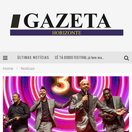
ÚLTIMAS NOTÍCIAS
CÊ TÁ DOIDO FESTIVAL já tem mais de 80% dos ingressos vendidos para edição de BH
Home
Notícias
Grandes shows, cenografia instagramável e resgate das tradições marcam o sucesso da 24ª edição do Forró do Givanildo
PAIS: BOAS HISTÓRIAS E UM BRINDE PARA CELEBRAR OS MOMENTOS QUE FICAM
Festival Sensacional! leva arte para além dos palcos em parcerias com Inhotim e Festa da Luz, dias 8 e 9 de agosto