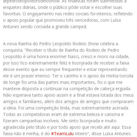
@pedroleopoldorodeioshow. As finalistas foram submetidas a
enquetes diárias, onde o público pôde votar e escolher suas
favoritas. O engajamento nas redes sociais foi intenso, refletindo
o apoio popular que promoveu três vencedoras, com Luísa
Antunes sendo coroada a grande campeã.
A nova Rainha do Pedro Leopoldo Rodeio Show celebra a
conquista. “Receber o título de Rainha do Rodeio de Pedro
Leopoldo é uma honra enorme! Nasci, cresci e moro na cidade,
por isso fico extremamente feliz e lisonjeada de receber a faixa
desse evento que eu sempre frequentei e estar representando
ele é um prazer imenso. Ter o carinho e o apoio da minha torcida
de longe foi uma das partes mais importantes, foi o que me
manteve disposta a continuar na competição de cabeça erguida.
Não esperava tanto apoio assim e a final estava lotada dos meus
amigos e familiares, além dos amigos de amigos que compraram
a ideia. Foi uma competição linda, mas extremamente acirrada.
Todas as competidoras eram de extrema beleza e carisma e
fizeram campanhas incríveis. Me sinto lisonjeada e muito
agradecida pelo título e por todo apoio que recebi até aqui. Essa
faixa não é minha, é do
#TeamLulu
inteiro”, disse Luísa Antunes.