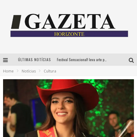
ÚLTIMAS NOTÍCIAS
Festival Sensacional! leva arte para além dos palcos em parcerias com Inhotim e Festa da Luz, dias 8 e 9 de agosto
Home
Notícias
Cultura
CÊ TÁ DOIDO FESTIVAL já tem mais de 80% dos ingressos vendidos para edição de BH
Grandes shows, cenografia instagramável e resgate das tradições marcam o sucesso da 24ª edição do Forró do Givanildo
PAIS: BOAS HISTÓRIAS E UM BRINDE PARA CELEBRAR OS MOMENTOS QUE FICAM