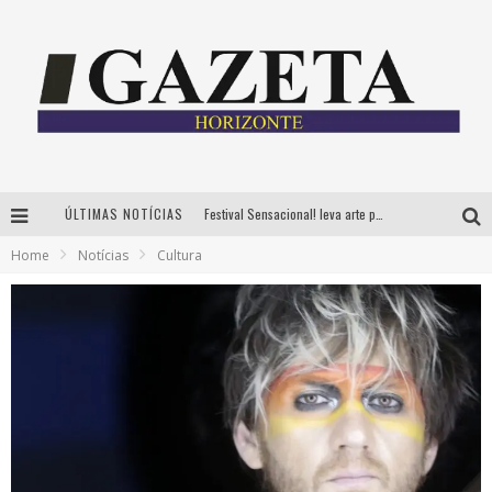
ÚLTIMAS NOTÍCIAS
Festival Sensacional! leva arte para além dos palcos em parcerias com Inhotim e Festa da Luz, dias 8 e 9 de agosto
Home
Notícias
Cultura
CÊ TÁ DOIDO FESTIVAL já tem mais de 80% dos ingressos vendidos para edição de BH
Grandes shows, cenografia instagramável e resgate das tradições marcam o sucesso da 24ª edição do Forró do Givanildo
PAIS: BOAS HISTÓRIAS E UM BRINDE PARA CELEBRAR OS MOMENTOS QUE FICAM