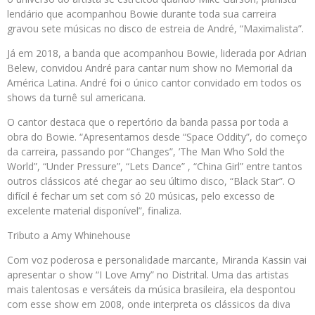
lendário que acompanhou Bowie durante toda sua carreira
gravou sete músicas no disco de estreia de André, “Maximalista”.
Já em 2018, a banda que acompanhou Bowie, liderada por Adrian
Belew, convidou André para cantar num show no Memorial da
América Latina. André foi o único cantor convidado em todos os
shows da turnê sul americana.
O cantor destaca que o repertório da banda passa por toda a
obra do Bowie. “Apresentamos desde “Space Oddity”, do começo
da carreira, passando por “Changes”, ’The Man Who Sold the
World”, “Under Pressure”, “Lets Dance” , “China Girl” entre tantos
outros clássicos até chegar ao seu último disco, “Black Star”. O
difícil é fechar um set com só 20 músicas, pelo excesso de
excelente material disponível”, finaliza.
Tributo a Amy Whinehouse
Com voz poderosa e personalidade marcante, Miranda Kassin vai
apresentar o show “I Love Amy” no Distrital. Uma das artistas
mais talentosas e versáteis da música brasileira, ela despontou
com esse show em 2008, onde interpreta os clássicos da diva