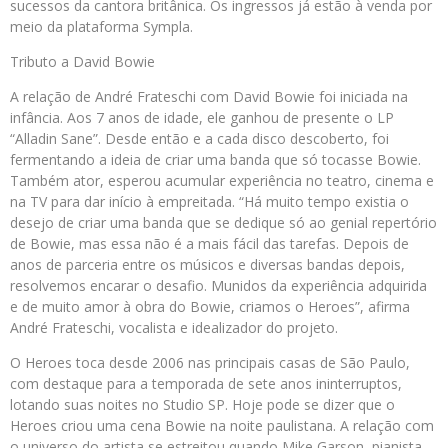
sucessos da cantora britânica. Os ingressos já estão à venda por
meio da plataforma Sympla.
Tributo a David Bowie
A relação de André Frateschi com David Bowie foi iniciada na
infância. Aos 7 anos de idade, ele ganhou de presente o LP
“Alladin Sane”. Desde então e a cada disco descoberto, foi
fermentando a ideia de criar uma banda que só tocasse Bowie.
Também ator, esperou acumular experiência no teatro, cinema e
na TV para dar início à empreitada. “Há muito tempo existia o
desejo de criar uma banda que se dedique só ao genial repertório
de Bowie, mas essa não é a mais fácil das tarefas. Depois de
anos de parceria entre os músicos e diversas bandas depois,
resolvemos encarar o desafio. Munidos da experiência adquirida
e de muito amor à obra do Bowie, criamos o Heroes”, afirma
André Frateschi, vocalista e idealizador do projeto.
O Heroes toca desde 2006 nas principais casas de São Paulo,
com destaque para a temporada de sete anos ininterruptos,
lotando suas noites no Studio SP. Hoje pode se dizer que o
Heroes criou uma cena Bowie na noite paulistana. A relação com
o universo do artista se estreitou quando Mike Garson, pianista