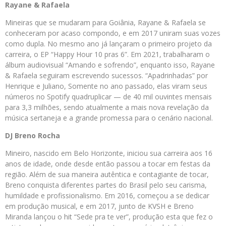
Rayane & Rafaela
Mineiras que se mudaram para Goiânia, Rayane & Rafaela se
conheceram por acaso compondo, e em 2017 uniram suas vozes
como dupla. No mesmo ano já lançaram o primeiro projeto da
carreira, o EP “Happy Hour 10 pras 6”. Em 2021, trabalharam o
álbum audiovisual “Amando e sofrendo”, enquanto isso, Rayane
& Rafaela seguiram escrevendo sucessos. “Apadrinhadas” por
Henrique e Juliano, Somente no ano passado, elas viram seus
números no Spotify quadruplicar — de 40 mil ouvintes mensais
para 3,3 milhões, sendo atualmente a mais nova revelação da
música sertaneja e a grande promessa para o cenário nacional.
DJ Breno Rocha
Mineiro, nascido em Belo Horizonte, iniciou sua carreira aos 16
anos de idade, onde desde então passou a tocar em festas da
região. Além de sua maneira autêntica e contagiante de tocar,
Breno conquista diferentes partes do Brasil pelo seu carisma,
humildade e profissionalismo. Em 2016, começou a se dedicar
em produção musical, e em 2017, junto de KVSH e Breno
Miranda lançou o hit “Sede pra te ver”, produção esta que fez o