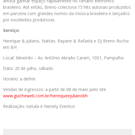
artista ganhar espaço rapidamente no cenário eletrônico
brasileiro. Até então, Breno coleciona 15 hits autorais produzidos
em parceria com grandes nomes da música brasileira e lançados
por excelentes produtoras.
Serviço:
Henrique & Juliano, Nattan, Rayane & Rafaela e DJ Breno Rocha
em BH
Local: Mineirão – Av. Antônio Abraão Caram, 1001, Pampulha
Data: 20 de julho, sábado
Horário: a definir
Vendas de ingressos: a partir de 08 de maio pelo site
www.guicheweb.com.br/henriqueejulianobh
Realização: naSala e Nenety Eventos