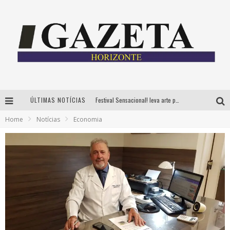
ÚLTIMAS NOTÍCIAS
Festival Sensacional! leva arte para além dos palcos em parcerias com Inhotim e Festa da Luz, dias 8 e 9 de agosto
Home
Notícias
Economia
CÊ TÁ DOIDO FESTIVAL já tem mais de 80% dos ingressos vendidos para edição de BH
Grandes shows, cenografia instagramável e resgate das tradições marcam o sucesso da 24ª edição do Forró do Givanildo
PAIS: BOAS HISTÓRIAS E UM BRINDE PARA CELEBRAR OS MOMENTOS QUE FICAM