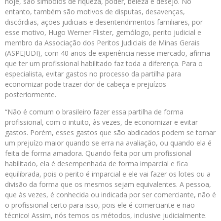
hoje, são símbolos de riqueza, poder, beleza e desejo. No
entanto, também são motivos de disputas, desavenças,
discórdias, ações judiciais e desentendimentos familiares, por
esse motivo, Hugo Werner Flister, gemólogo, perito judicial e
membro da Associação dos Peritos Judiciais de Minas Gerais
(ASPEJUDI), com 40 anos de experiência nesse mercado, afirma
que ter um profissional habilitado faz toda a diferença. Para o
especialista, evitar gastos no processo da partilha para
economizar pode trazer dor de cabeça e prejuízos
posteriormente.
“Não é comum o brasileiro fazer essa partilha de forma
profissional, com o intuito, às vezes, de economizar e evitar
gastos. Porém, esses gastos que são abdicados podem se tornar
um prejuízo maior quando se erra na avaliação, ou quando ela é
feita de forma amadora. Quando feita por um profissional
habilitado, ela é desempenhada de forma imparcial e fica
equilibrada, pois o perito é imparcial e ele vai fazer os lotes ou a
divisão da forma que os mesmos sejam equivalentes. A pessoa,
que às vezes, é conhecida ou indicada por ser comerciante, não é
o profissional certo para isso, pois ele é comerciante e não
técnico! Assim, nós temos os métodos, inclusive judicialmente.