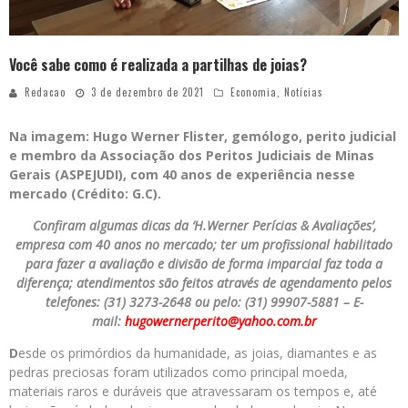
Você sabe como é realizada a partilhas de joias?
Redacao
3 de dezembro de 2021
Economia
,
Notícias
Na imagem: Hugo Werner Flister, gemólogo, perito judicial
e membro da Associação dos Peritos Judiciais de Minas
Gerais (ASPEJUDI), com 40 anos de experiência nesse
mercado (Crédito: G.C).
Confiram algumas dicas da ‘H.Werner Perícias & Avaliações’,
empresa com 40 anos no mercado; ter um profissional habilitado
para fazer a avaliação e divisão de forma imparcial faz toda a
diferença; atendimentos são feitos através de agendamento pelos
telefones: (31) 3273-2648 ou pelo: (31) 99907-5881 – E-
mail:
hugowernerperito@yahoo.com.br
D
esde os primórdios da humanidade, as joias, diamantes e as
pedras preciosas foram utilizados como principal moeda,
materiais raros e duráveis que atravessaram os tempos e, até