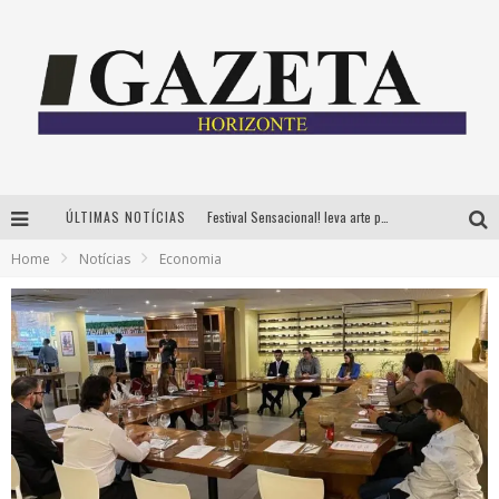
ÚLTIMAS NOTÍCIAS
Festival Sensacional! leva arte para além dos palcos em parcerias com Inhotim e Festa da Luz, dias 8 e 9 de agosto
Home
Notícias
Economia
CÊ TÁ DOIDO FESTIVAL já tem mais de 80% dos ingressos vendidos para edição de BH
Grandes shows, cenografia instagramável e resgate das tradições marcam o sucesso da 24ª edição do Forró do Givanildo
PAIS: BOAS HISTÓRIAS E UM BRINDE PARA CELEBRAR OS MOMENTOS QUE FICAM