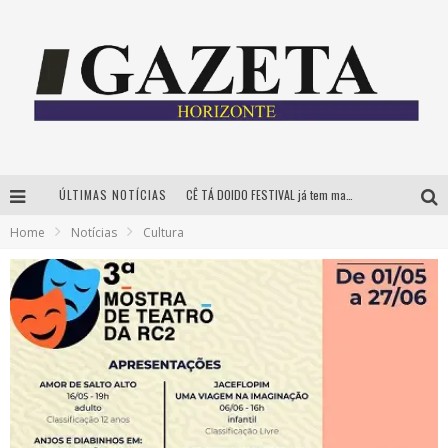
ÚLTIMAS NOTÍCIAS
CÊ TÁ DOIDO FESTIVAL já tem mais de 80% dos ingressos vendidos para edição de BH
Home
Notícias
Cultura
Grandes shows, cenografia instagramável e resgate das tradições marcam o sucesso da 24ª edição do Forró do Givanildo
PAIS: BOAS HISTÓRIAS E UM BRINDE PARA CELEBRAR OS MOMENTOS QUE FICAM
Festival Sensacional! leva arte para além dos palcos em parcerias com Inhotim e Festa da Luz, dias 8 e 9 de agosto