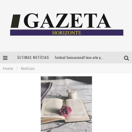
ÚLTIMAS NOTÍCIAS
Festival Sensacional! leva arte para além dos palcos em parcerias com Inhotim e Festa da Luz, dias 8 e 9 de agosto
Home
Notícias
CÊ TÁ DOIDO FESTIVAL já tem mais de 80% dos ingressos vendidos para edição de BH
Grandes shows, cenografia instagramável e resgate das tradições marcam o sucesso da 24ª edição do Forró do Givanildo
PAIS: BOAS HISTÓRIAS E UM BRINDE PARA CELEBRAR OS MOMENTOS QUE FICAM