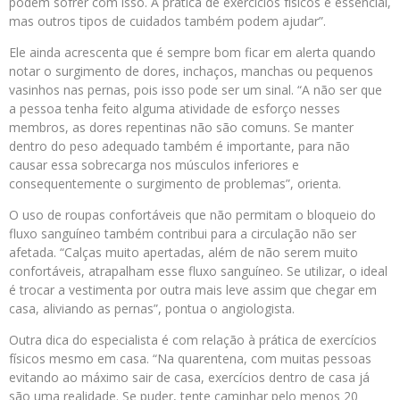
podem sofrer com isso. A prática de exercícios físicos é essencial,
mas outros tipos de cuidados também podem ajudar”.
Ele ainda acrescenta que é sempre bom ficar em alerta quando
notar o surgimento de dores, inchaços, manchas ou pequenos
vasinhos nas pernas, pois isso pode ser um sinal. “A não ser que
a pessoa tenha feito alguma atividade de esforço nesses
membros, as dores repentinas não são comuns. Se manter
dentro do peso adequado também é importante, para não
causar essa sobrecarga nos músculos inferiores e
consequentemente o surgimento de problemas”, orienta.
O uso de roupas confortáveis que não permitam o bloqueio do
fluxo sanguíneo também contribui para a circulação não ser
afetada. “Calças muito apertadas, além de não serem muito
confortáveis, atrapalham esse fluxo sanguíneo. Se utilizar, o ideal
é trocar a vestimenta por outra mais leve assim que chegar em
casa, aliviando as pernas”, pontua o angiologista.
Outra dica do especialista é com relação à prática de exercícios
físicos mesmo em casa. “Na quarentena, com muitas pessoas
evitando ao máximo sair de casa, exercícios dentro de casa já
são uma realidade. Se puder, tente caminhar pelo menos 20