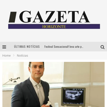
ÚLTIMAS NOTÍCIAS
Festival Sensacional! leva arte para além dos palcos em parcerias com Inhotim e Festa da Luz, dias 8 e 9 de agosto
Home
Notícias
CÊ TÁ DOIDO FESTIVAL já tem mais de 80% dos ingressos vendidos para edição de BH
Grandes shows, cenografia instagramável e resgate das tradições marcam o sucesso da 24ª edição do Forró do Givanildo
PAIS: BOAS HISTÓRIAS E UM BRINDE PARA CELEBRAR OS MOMENTOS QUE FICAM