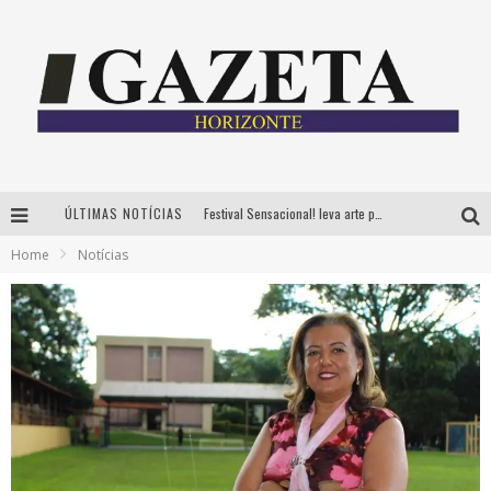
ÚLTIMAS NOTÍCIAS
Festival Sensacional! leva arte para além dos palcos em parcerias com Inhotim e Festa da Luz, dias 8 e 9 de agosto
Home
Notícias
CÊ TÁ DOIDO FESTIVAL já tem mais de 80% dos ingressos vendidos para edição de BH
Grandes shows, cenografia instagramável e resgate das tradições marcam o sucesso da 24ª edição do Forró do Givanildo
PAIS: BOAS HISTÓRIAS E UM BRINDE PARA CELEBRAR OS MOMENTOS QUE FICAM