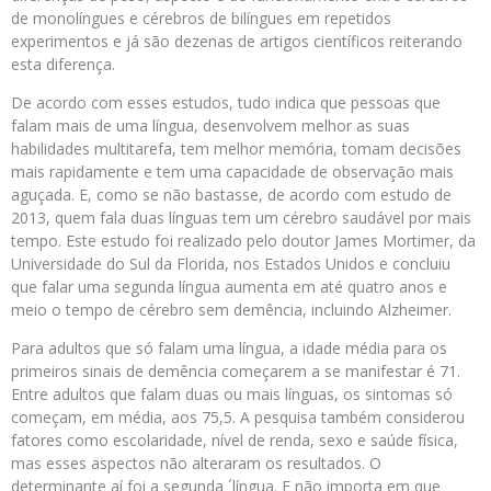
de monolíngues e cérebros de bilíngues em repetidos
experimentos e já são dezenas de artigos científicos reiterando
esta diferença.
De acordo com esses estudos, tudo indica que pessoas que
falam mais de uma língua, desenvolvem melhor as suas
habilidades multitarefa, tem melhor memória, tomam decisões
mais rapidamente e tem uma capacidade de observação mais
aguçada. E, como se não bastasse, de acordo com estudo de
2013, quem fala duas línguas tem um cérebro saudável por mais
tempo. Este estudo foi realizado pelo doutor James Mortimer, da
Universidade do Sul da Florida, nos Estados Unidos e concluiu
que falar uma segunda língua aumenta em até quatro anos e
meio o tempo de cérebro sem demência, incluindo Alzheimer.
Para adultos que só falam uma língua, a idade média para os
primeiros sinais de demência começarem a se manifestar é 71.
Entre adultos que falam duas ou mais línguas, os sintomas só
começam, em média, aos 75,5. A pesquisa também considerou
fatores como escolaridade, nível de renda, sexo e saúde física,
mas esses aspectos não alteraram os resultados. O
determinante aí foi a segunda ´língua. E não importa em que