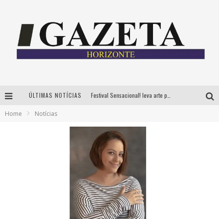
ÚLTIMAS NOTÍCIAS
Festival Sensacional! leva arte para além dos palcos em parcerias com Inhotim e Festa da Luz, dias 8 e 9 de agosto
Home
Notícias
CÊ TÁ DOIDO FESTIVAL já tem mais de 80% dos ingressos vendidos para edição de BH
Grandes shows, cenografia instagramável e resgate das tradições marcam o sucesso da 24ª edição do Forró do Givanildo
PAIS: BOAS HISTÓRIAS E UM BRINDE PARA CELEBRAR OS MOMENTOS QUE FICAM