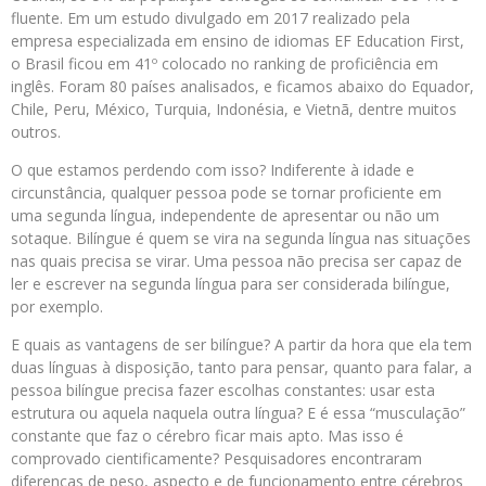
fluente. Em um estudo divulgado em 2017 realizado pela
empresa especializada em ensino de idiomas EF Education First,
o Brasil ficou em 41º colocado no ranking de proficiência em
inglês. Foram 80 países analisados, e ficamos abaixo do Equador,
Chile, Peru, México, Turquia, Indonésia, e Vietnã, dentre muitos
outros.
O que estamos perdendo com isso? Indiferente à idade e
circunstância, qualquer pessoa pode se tornar proficiente em
uma segunda língua, independente de apresentar ou não um
sotaque. Bilíngue é quem se vira na segunda língua nas situações
nas quais precisa se virar. Uma pessoa não precisa ser capaz de
ler e escrever na segunda língua para ser considerada bilíngue,
por exemplo.
E quais as vantagens de ser bilíngue? A partir da hora que ela tem
duas línguas à disposição, tanto para pensar, quanto para falar, a
pessoa bilíngue precisa fazer escolhas constantes: usar esta
estrutura ou aquela naquela outra língua? E é essa “musculação”
constante que faz o cérebro ficar mais apto. Mas isso é
comprovado cientificamente? Pesquisadores encontraram
diferenças de peso, aspecto e de funcionamento entre cérebros