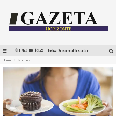
ÚLTIMAS NOTÍCIAS
Festival Sensacional! leva arte para além dos palcos em parcerias com Inhotim e Festa da Luz, dias 8 e 9 de agosto
Home
Notícias
CÊ TÁ DOIDO FESTIVAL já tem mais de 80% dos ingressos vendidos para edição de BH
Grandes shows, cenografia instagramável e resgate das tradições marcam o sucesso da 24ª edição do Forró do Givanildo
PAIS: BOAS HISTÓRIAS E UM BRINDE PARA CELEBRAR OS MOMENTOS QUE FICAM