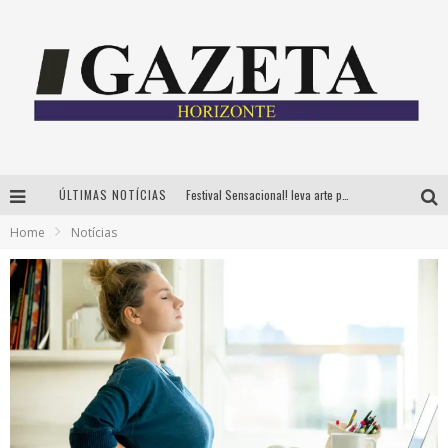
ÚLTIMAS NOTÍCIAS
Festival Sensacional! leva arte para além dos palcos em parcerias com Inhotim e Festa da Luz, dias 8 e 9 de agosto
Home
Notícias
CÊ TÁ DOIDO FESTIVAL já tem mais de 80% dos ingressos vendidos para edição de BH
Grandes shows, cenografia instagramável e resgate das tradições marcam o sucesso da 24ª edição do Forró do Givanildo
PAIS: BOAS HISTÓRIAS E UM BRINDE PARA CELEBRAR OS MOMENTOS QUE FICAM