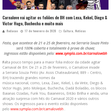
Carnalove vai agitar os foliões de BH com Lexa, Kekel, Diego &
Victor Hugo, Buchecha e muito mais
Redacao
17 de fevereiro de 2020
Cultura
,
Notícias
Festa, que acontece de 21 a 25 de fevereiro, na Serraria Souza Pinto
será 100% coberta e totalmente à prova de chuva;
ingressos estão disponíveis pelo:
www.sympla.com.br/carnalovebh
F
alta pouco tempo para a maior folia indoor da cidade agitar
Carnaval de BH. De 21 a 25 de fevereiro, o Carnalove invade
a Serraria Souza Pinto (Av. Assis Chateaubriand, 889 – Centro,
BH) trazendo grandes nomes da
música nacional, como, Lexa, Zaac, Kekel, L da Vinte, Diego &
Victor Hugo, Jeito Moleque, Buchecha, Dadá Boladão, os blocos
Baianas Ozadas, Funk You, Baianeiros, Então Brilha e ainda, uma
atração surpresa com hits do Carnaval 2020 e vários outros
shows. Os ingressos para o evento estão disponíveis
pelo
www.sympla.com.br/carnalovebh
.