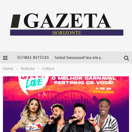
ÚLTIMAS NOTÍCIAS
Festival Sensacional! leva arte para além dos palcos em parcerias com Inhotim e Festa da Luz, dias 8 e 9 de agosto
Home
Notícias
Cultura
CÊ TÁ DOIDO FESTIVAL já tem mais de 80% dos ingressos vendidos para edição de BH
Grandes shows, cenografia instagramável e resgate das tradições marcam o sucesso da 24ª edição do Forró do Givanildo
PAIS: BOAS HISTÓRIAS E UM BRINDE PARA CELEBRAR OS MOMENTOS QUE FICAM