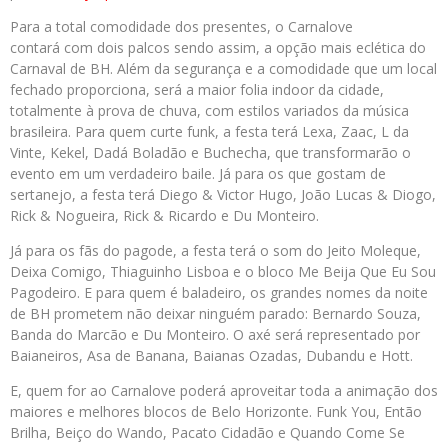
Para a total comodidade dos presentes, o Carnalove
contará com dois palcos sendo assim, a opção mais eclética do
Carnaval de BH. Além da segurança e a comodidade que um local
fechado proporciona, será a maior folia indoor da cidade,
totalmente à prova de chuva, com estilos variados da música
brasileira. Para quem curte funk, a festa terá Lexa, Zaac, L da
Vinte, Kekel, Dadá Boladão e Buchecha, que transformarão o
evento em um verdadeiro baile. Já para os que gostam de
sertanejo, a festa terá Diego & Victor Hugo, João Lucas & Diogo,
Rick & Nogueira, Rick & Ricardo e Du Monteiro.
Já para os fãs do pagode, a festa terá o som do Jeito Moleque,
Deixa Comigo, Thiaguinho Lisboa e o bloco Me Beija Que Eu Sou
Pagodeiro. E para quem é baladeiro, os grandes nomes da noite
de BH prometem não deixar ninguém parado: Bernardo Souza,
Banda do Marcão e Du Monteiro. O axé será representado por
Baianeiros, Asa de Banana, Baianas Ozadas, Dubandu e Hott.
E, quem for ao Carnalove poderá aproveitar toda a animação dos
maiores e melhores blocos de Belo Horizonte. Funk You, Então
Brilha, Beiço do Wando, Pacato Cidadão e Quando Come Se