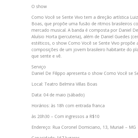
O show
Como Você se Sente Vivo tem a direção artística Luiz 
Boas, que propõe uma fusão de ritmos brasileiros 
mercado musical. A banda é composta por Daniel De Fil
Aluísio Horta (percuteria), além de Daniel Guedes (cená
estéticos, o show Como Você se Sente Vivo propõe a 
composições de um jovem brasileiro habitante do pl
que sente e vê.
Serviço
Daniel De Filippo apresenta o show Como Você se S
Local: Teatro Belmira Villas Boas
Data: 04 de maio (sábado)
Horários: às 18h com entrada franca
às 20h30 – Com ingressos a R$10
Endereço: Rua Coronel Domiciano, 13, Muriaé – MG
Capacidade: 167 lugares