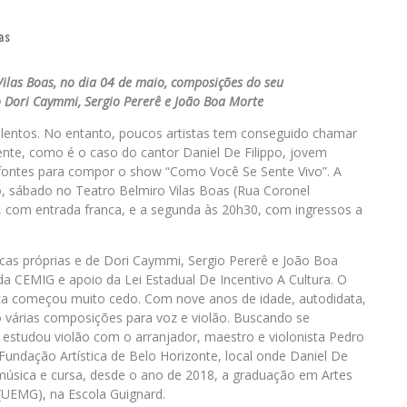
as
ilas Boas, no dia 04 de maio, composições do seu
 Dori Caymmi, Sergio Pererê e João Boa Morte
alentos. No entanto, poucos artistas tem conseguido chamar
ente, como é o caso do cantor Daniel De Filippo, jovem
fontes para compor o show “Como Você Se Sente Vivo”. A
, sábado no Teatro Belmiro Vilas Boas (Rua Coronel
, com entrada franca, e a segunda às 20h30, com ingressos a
icas próprias e de Dori Caymmi, Sergio Pererê e João Boa
a CEMIG e apoio da Lei Estadual De Incentivo A Cultura. O
sica começou muito cedo. Com nove anos de idade, autodidata,
o várias composições para voz e violão. Buscando se
, estudou violão com o arranjador, maestro e violonista Pedro
Fundação Artística de Belo Horizonte, local onde Daniel De
música e cursa, desde o ano de 2018, a graduação em Artes
 (UEMG), na Escola Guignard.