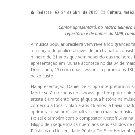
Redacao
24 de abril de 2019
Cultura
,
Notíci
Cantor apresentará, no Teatro Belmiro V
repertório e de nomes da MPB, como
A música popular brasileira vem revelando grandes t
a atenção do público através de um trabalho consist
mineiro de 21 anos que vem bebendo das melhores 
apresentação em Muriaé acontece no dia 04 de maio
Domiciano, 13) com duas sessões: a primeira às 18h
baixo custo.
Na apresentação, Daniel De Filippo interpretará mús
Morte serão tocadas nos shows que tem patrocínio d
artista é um talento nato já que sua história na mú
começou a tocar violão e aos 16 anos já havia criad
aprimorar e se profissionalizar ainda mais na música
Hoisel e também com o compositor Kristoff Silva na 
Filippo deu sequencia também aos seus estudos de 
Plásticas na Universidade Pública De Belo Horizonte