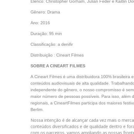
Elenco: Christopher Gorham, Julian Feder e Kaitlin D
Gênero: Drama
Ano: 2016
Duração: 95 min
Classificaçâo: a denifir
Distribuição : Cineart Filmes
SOBRE A CINEART FILMES
A Cineart Filmes é uma distribuidora 100% brasileira 
conteúdos audiovisuais de alta qualidade. Trabalhando
independente do gênero, o nosso compromisso é sempr
maior número de pessoas possíveis. Para isso, além d
regionais, a CineartFilmes participa dos maiores fest
Berlim.
Nossa intenção é de alcançar cada vez mais o mercad
conteúdos diversificados e de qualidade dentro e fo
com os parceiros, vamos ampliando as nossas fronteir