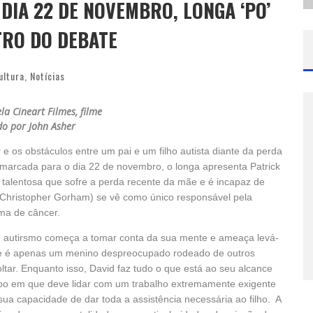
DIA 22 DE NOVEMBRO, LONGA ‘PO’
TRO DO DEBATE
ultura
,
Notícias
la Cineart Filmes, filme
ido por John Asher
e os obstáculos entre um pai e um filho autista diante da perda
a marcada para o dia 22 de novembro, o longa apresenta Patrick
talentosa que sofre a perda recente da mãe e é incapaz de
n (Christopher Gorham) se vê como único responsável pela
tima de câncer.
o autirsmo começa a tomar conta da sua mente e ameaça levá-
le é apenas um menino despreocupado rodeado de outros
oltar. Enquanto isso, David faz tudo o que está ao seu alcance
po em que deve lidar com um trabalho extremamente exigente
sua capacidade de dar toda a assistência necessária ao filho. A