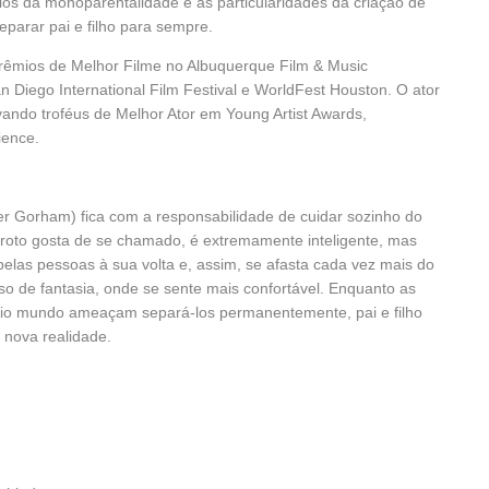
os da monoparentalidade e as particularidades da criação de
parar pai e filho para sempre.
prêmios de Melhor Filme no Albuquerque Film & Music
n Diego International Film Festival e WorldFest Houston. O ator
ando troféus de Melhor Ator em Young Artist Awards,
ience.
er Gorham) fica com a responsabilidade de cuidar sozinho do
 garoto gosta de se chamado, é extremamente inteligente, mas
pelas pessoas à sua volta e, assim, se afasta cada vez mais do
so de fantasia, onde se sente mais confortável. Enquanto as
prio mundo ameaçam separá-los permanentemente, pai e filho
 nova realidade.