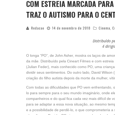
COM ESTREIA MARCADA PARA 
TRAZ O AUTISMO PARA O CEN
Redacao
14 de novembro de 2018
Cinema
,
C
Distribuído pe
é dirig
O longa “PO”, de John Asher, mostra os laços de amor 
da mãe. Distribuído pela Cineart Filmes e com estrei
(Julian Feder), mais conhecido como PO, uma criança 
dividir seus sentimentos. Do outro lado, David Wilso
criação do filho autista depois da morte da mulher, ví
Com todas as dificuldades que PO vem enfrentando, 
lo para sempre para o seu mundo imaginário, onde e
companheiros e do qual fica cada vez mais difícil de v
para se adaptar a essa nova situação, ao mesmo tem
e a possibilidade de perdê-lo, o que comprometeria a 