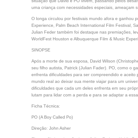
situação que David e PO vivem, passando pelos desafi
uma criança com necessidades especiais, ameaçam se
O longa circulou por festivais mundo afora e ganhou 
Experience, Palm Beach International Film Festival, Sa
Julian Feder também foi destaque nas premiações, lev
WorldFest Houston e Albuquerque Film & Music Exper
SINOPSE
Após a morte de sua esposa, David Wilson (Christoph
seu filho autista, Patrick (Julian Fader). PO, como o
enfrenta dificuldades para ser compreendido e aceito 
mundo real ao deixar sua mente viajar para um univer
dificuldades que cada um deles enfrenta em seu pró
lutam para lidar com a perda e para se adaptar a essa
Ficha Técnica:
PO (A Boy Called Po)
Direção: John Asher