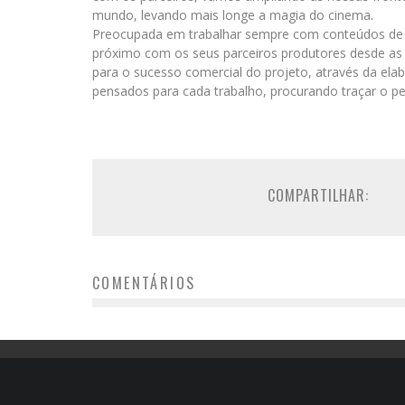
mundo, levando mais longe a magia do cinema.
Preocupada em trabalhar sempre com conteúdos de a
próximo com os seus parceiros produtores desde as e
para o sucesso comercial do projeto, através da el
pensados para cada trabalho, procurando traçar o pe
COMPARTILHAR:
COMENTÁRIOS