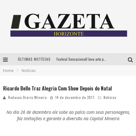
ÚLTIMAS NOTÍCIAS
Festival Sensacional! leva arte para além dos palcos em parcerias com Inhotim e Festa da Luz, dias 8 e 9 de agosto
Home
Notícias
CÊ TÁ DOIDO FESTIVAL já tem mais de 80% dos ingressos vendidos para edição de BH
Grandes shows, cenografia instagramável e resgate das tradições marcam o sucesso da 24ª edição do Forró do Givanildo
Ricardo Bello Traz Alegria Com Show Depois do Natal
PAIS: BOAS HISTÓRIAS E UM BRINDE PARA CELEBRAR OS MOMENTOS QUE FICAM
Redacao Diario Mineiro
14 de dezembro de 2017
Notícias
No dia 26 de dezembro ele sobe ao palco com seus personagens,
faz imitações e garante a diversão na Capital Mineira