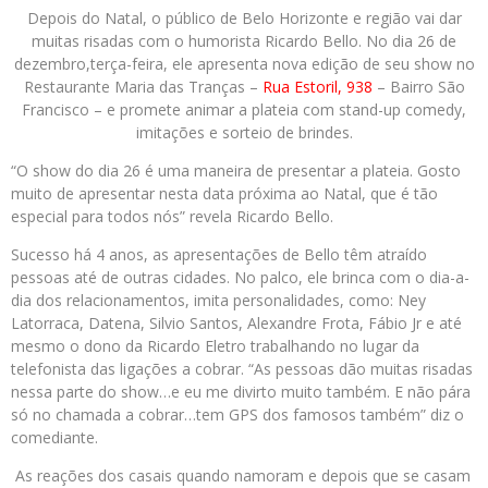
Depois do Natal, o público de Belo Horizonte e região vai dar
muitas risadas com o humorista
Ricardo
Bello
. No dia 26 de
dezembro,terça-feira, ele apresenta nova edição de seu show no
Restaurante Maria das Tranças –
Rua Estoril, 938
– Bairro São
Francisco – e promete animar a plateia com stand-up comedy,
imitações e sorteio de brindes.
“O show do dia 26 é uma maneira de presentar a plateia. Gosto
muito de apresentar nesta data próxima ao Natal, que é tão
especial para todos nós” revela
Ricardo
Bello
.
Sucesso há 4 anos, as apresentações de
Bello
têm atraído
pessoas até de outras cidades. No palco, ele brinca com o dia-a-
dia dos relacionamentos, imita personalidades, como: Ney
Latorraca, Datena, Silvio Santos, Alexandre Frota, Fábio Jr e até
mesmo o dono da
Ricardo
Eletro trabalhando no lugar da
telefonista das ligações a cobrar. “As pessoas dão muitas risadas
nessa parte do show…e eu me divirto muito também. E não pára
só no chamada a cobrar…tem GPS dos famosos também” diz o
comediante.
As reações dos casais quando namoram e depois que se casam