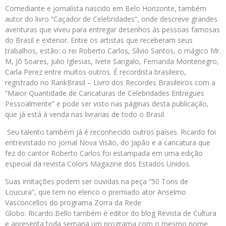
Comediante e jornalista nascido em Belo Horizonte, também
autor do livro “Caçador de Celebridades”, onde descreve grandes
aventuras que viveu para entregar desenhos às pessoas famosas
do Brasil e exterior. Entre os artistas que receberam seus
trabalhos, estão: o rei Roberto Carlos, Sílvio Santos, o mágico Mr.
M, Jô Soares, Julio Iglesias, Ivete Sangalo, Fernanda Montenegro,
Carla Perez entre muitos outros. É recordista brasileiro,
registrado no RankBrasil – Livro dos Recordes Brasileiros com a
“Maior Quantidade de Caricaturas de Celebridades Entregues
Pessoalmente” e pode ser visto nas páginas desta publicação,
que já está à venda nas livrarias de todo o Brasil.
Seu talento também já é reconhecido outros países.
Ricardo
foi
entrevistado no jornal Nova Visão, do Japão e a caricatura que
fez do cantor Roberto Carlos foi estampada em uma edição
especial da revista Colors Magazine dos Estados Unidos.
Suas imitações podem ser ouvidas na peça “50 Tons de
Loucura”, que tem no elenco o premiado ator Anselmo
Vasconcellos do programa Zorra da Rede
Globo.
Ricardo
Bello
também é editor do blog Revista de Cultura
e apresenta toda semana um programa com o mesmo nome