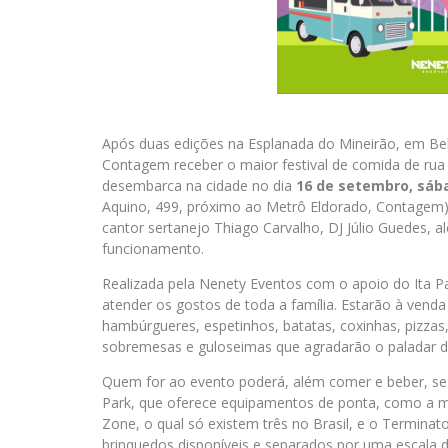
Após duas edições na Esplanada do Mineirão, em Be
Contagem receber o maior festival de comida de rua
desembarca na cidade no dia
16 de setembro, sába
Aquino, 499, próximo ao Metrô Eldorado, Contagem),
cantor sertanejo Thiago Carvalho, DJ Júlio Guedes, 
funcionamento.
Realizada pela Nenety Eventos com o apoio do Ita Park
atender os gostos de toda a família. Estarão à ven
hambúrgueres, espetinhos, batatas, coxinhas, pizzas
sobremesas e guloseimas que agradarão o paladar do
Quem for ao evento poderá, além comer e beber, se d
Park, que oferece equipamentos de ponta, como a mo
Zone, o qual só existem três no Brasil, e o Terminat
brinquedos disponíveis e separados por uma escala 