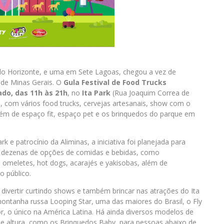
lo Horizonte, e uma em Sete Lagoas, chegou a vez de
 de Minas Gerais. O
Gula Festival de Food Trucks
do, das 11h às 21h
, no
Ita Park
(Rua Joaquim Correa de
 com vários food trucks, cervejas artesanais, show com o
além de espaço fit, espaço pet e os brinquedos do parque em
 e patrocínio da Aliminas, a iniciativa foi planejada para
da dezenas de opções de comidas e bebidas, como
, omeletes, hot dogs, acarajés e yakisobas, além de
 público.
ivertir curtindo shows e também brincar nas atrações do Ita
ntanha russa Looping Star, uma das maiores do Brasil, o Fly
or, o único na América Latina. Há ainda diversos modelos de
de altura, como os Brinquedos Baby, para pessoas abaixo de