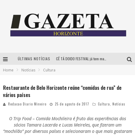
ÚLTIMAS NOTÍCIAS
CÊ TÁ DOIDO FESTIVAL já tem mais de 80% dos ingressos vendidos para edição de BH
Home
Notícias
Cultura
Grandes shows, cenografia instagramável e resgate das tradições marcam o sucesso da 24ª edição do Forró do Givanildo
PAIS: BOAS HISTÓRIAS E UM BRINDE PARA CELEBRAR OS MOMENTOS QUE FICAM
Restaurante de Belo Horizonte reúne “comidas de rua” de
vários países
Festival Sensacional! leva arte para além dos palcos em parcerias com Inhotim e Festa da Luz, dias 8 e 9 de agosto
Redacao Diario Mineiro
25 de agosto de 2017
Cultura
,
Notícias
O Trip Food – Comida Mochileira é fruto das experiências dos
sócios Tamara Lacerda e Lucas Meireles, que fizeram um
“mochilão” por diversos países e selecionaram o que mais gostaram