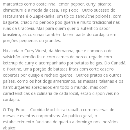
marcantes como costelinha, lemon pepper, curry, picante,
chimichurri e a moda da casa, Trip Food. Outro sucesso do
restaurante é o Zapiekanka, um típico sanduíche polonês, com
baguete, criado no período pós-guerra e muito tradicional nas
ruas da Cracóvia. Mas para quem quer o autêntico sabor
brasileiro, as coxinhas também fazem parte do cardápio em
porções pequenas ou grandes.
Há ainda o Curry Wurst, da Alemanha, que é composto de
salsichão alemão feito com carnes de porco, regado com
ketchup de curry e acompanhado por batatas belgas. Do Canadá,
o Poutine, uma porção de batatas fritas com corte caseiro
cobertas por queijo e recheio quente. Outros pratos de outros
países, como os hot dogs americanos, as massas italianas e os
hambúrgueres apreciados em todo o mundo, mas com
características da culinária de cada local, estão disponíveis no
cardápio.
O Trip Food – Comida Mochileira trabalha com reservas de
mesas e eventos corporativos. Ao público geral, o
estabelecimento funciona de quarta a domingo nos horários
abaixo: