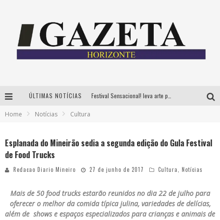
ÚLTIMAS NOTÍCIAS
Festival Sensacional! leva arte para além dos palcos em parcerias com Inhotim e Festa da Luz, dias 8 e 9 de agosto
Home
Notícias
Cultura
CÊ TÁ DOIDO FESTIVAL já tem mais de 80% dos ingressos vendidos para edição de BH
Grandes shows, cenografia instagramável e resgate das tradições marcam o sucesso da 24ª edição do Forró do Givanildo
Esplanada do Mineirão sedia a segunda edição do Gula Festival
de Food Trucks
PAIS: BOAS HISTÓRIAS E UM BRINDE PARA CELEBRAR OS MOMENTOS QUE FICAM
Redacao Diario Mineiro
27 de junho de 2017
Cultura
,
Notícias
Mais de 50 food trucks estarão reunidos no dia 22 de julho para
oferecer
o melhor da comida típica julina, variedades de delícias,
além de shows e espaços especializados para crianças e animais de