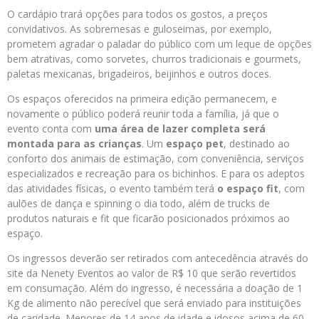
O cardápio trará opções para todos os gostos, a preços
convidativos.
As sobremesas e guloseimas, por exemplo,
prometem agradar o paladar do público com um leque de opções
bem atrativas, como sorvetes, churros tradicionais e gourmets,
paletas mexicanas, brigadeiros, beijinhos e outros doces.
Os espaços oferecidos na primeira edição permanecem, e
novamente o público poderá reunir toda a família, já que o
evento conta com
uma área de lazer completa será
montada para as crianças
.
Um
espaço pet
, destinado ao
conforto dos animais de estimação, com conveniência, serviços
especializados e recreação para os bichinhos. E para os adeptos
das atividades físicas,
o evento também terá
o espaço fit
, com
aulões de dança e spinning o dia todo, além de trucks de
produtos naturais e fit que ficarão posicionados próximos ao
espaço.
Os ingressos deverão ser retirados com antecedência através do
site da Nenety Eventos ao valor de R$ 10 que serão revertidos
em consumação. Além do ingresso, é necessária a doação de 1
Kg de alimento não perecível que será enviado para instituições
de caridade. Menores de 14 anos de idade e idosos acima de 60