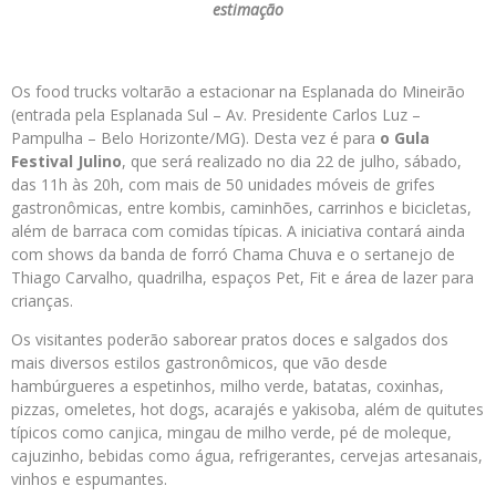
estimação
Os food trucks voltarão a estacionar na Esplanada do Mineirão
(entrada pela Esplanada Sul – Av. Presidente Carlos Luz –
Pampulha – Belo Horizonte/MG). Desta vez é para
o Gula
Festival Julino
, que será realizado no dia 22 de julho, sábado,
das 11h às 20h, com mais de 50 unidades móveis de grifes
gastronômicas, entre kombis, caminhões, carrinhos e bicicletas,
além de barraca com comidas típicas. A iniciativa contará ainda
com shows da banda de forró Chama Chuva e o sertanejo de
Thiago Carvalho, quadrilha, espaços Pet, Fit e área de lazer para
crianças.
Os visitantes poderão saborear pratos doces e salgados dos
mais diversos estilos gastronômicos, que vão desde
hambúrgueres a
espetinhos, milho verde, batatas, coxinhas,
pizzas, omeletes, hot dogs, acarajés e yakisoba
, além de quitutes
típicos como canjica, mingau de milho verde, pé de moleque,
cajuzinho, bebidas como água, refrigerantes, cervejas artesanais,
vinhos e espumantes.