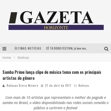
ÚLTIMAS NOTÍCIAS
CÊ TÁ DOIDO FESTIVAL já tem mais de 80% dos ingressos vendidos para edição de BH
Home
Notícias
Grandes shows, cenografia instagramável e resgate das tradições marcam o sucesso da 24ª edição do Forró do Givanildo
PAIS: BOAS HISTÓRIAS E UM BRINDE PARA CELEBRAR OS MOMENTOS QUE FICAM
Samba Prime lança clipe de música tema com os principais
artistas do gênero
Festival Sensacional! leva arte para além dos palcos em parcerias com Inhotim e Festa da Luz, dias 8 e 9 de agosto
Redacao Diario Mineiro
27 de abril de 2017
Notícias
Com mais de 10 artistas que representam o melhor do pagode e
samba no Brasil, o vídeo disponibilizado nas redes sociais convida o
público a curtirem o festival