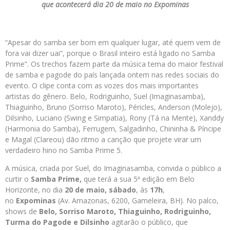
que acontecerá dia 20 de maio no Expominas
“Apesar do samba ser bom em qualquer lugar, até quem vem de
fora vai dizer uai”, porque o Brasil inteiro está ligado no Samba
Prime”. Os trechos fazem parte da música tema do maior festival
de samba e pagode do país lançada ontem nas redes sociais do
evento. O clipe conta com as vozes dos mais importantes
artistas do gênero. Belo, Rodriguinho, Suel (Imaginasamba),
Thiaguinho, Bruno (Sorriso Maroto), Péricles, Anderson (Molejo),
Dilsinho, Luciano (Swing e Simpatia), Rony (Tá na Mente), Xanddy
(Harmonia do Samba), Ferrugem, Salgadinho, Chininha & Píncipe
e Magal (Clareou) dão ritmo a canção que projete virar um
verdadeiro hino no Samba Prime 5.
A música, criada por Suel, do Imaginasamba, convida o público a
curtir o
Samba Prime,
que terá a sua 5ª edição em Belo
Horizonte, no dia
20 de maio, sábado
, às
17h
,
no
Expominas
(Av. Amazonas, 6200, Gameleira, BH). No palco,
shows de
Belo, Sorriso Maroto, Thiaguinho, Rodriguinho,
Turma do Pagode e Dilsinho
agitarão o público, que