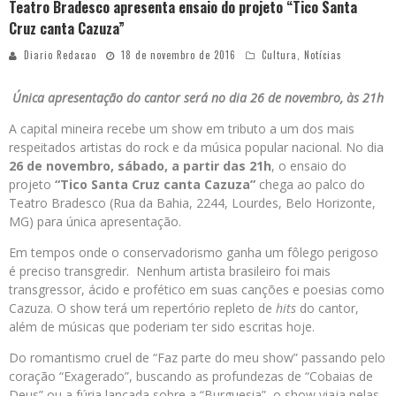
Teatro Bradesco apresenta ensaio do projeto “Tico Santa
Cruz canta Cazuza”
Diario Redacao
18 de novembro de 2016
Cultura
,
Notícias
Única apresentação do cantor será no dia 26 de novembro, às 21h
A capital mineira recebe um show em tributo a um dos mais
respeitados artistas do rock e da música popular nacional. No dia
26 de novembro, sábado, a partir das 21h
, o ensaio do
projeto
“Tico Santa Cruz canta Cazuza”
chega ao palco do
Teatro Bradesco (Rua da Bahia, 2244, Lourdes, Belo Horizonte,
MG) para única apresentação.
Em tempos onde o conservadorismo ganha um fôlego perigoso
é preciso transgredir. Nenhum artista brasileiro foi mais
transgressor, ácido e profético em suas canções e poesias como
Cazuza. O show terá um repertório repleto de
hits
do cantor,
além de músicas que poderiam ter sido escritas hoje.
Do romantismo cruel de “Faz parte do meu show” passando pelo
coração “Exagerado”, buscando as profundezas de “Cobaias de
Deus” ou a fúria lançada sobre a “Burguesia”, o show viaja pelas