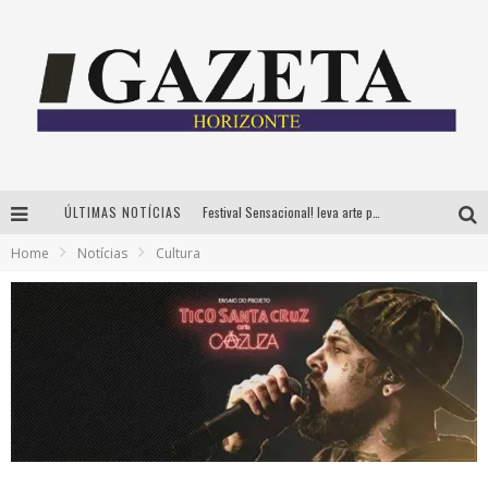
ÚLTIMAS NOTÍCIAS
Festival Sensacional! leva arte para além dos palcos em parcerias com Inhotim e Festa da Luz, dias 8 e 9 de agosto
Home
Notícias
Cultura
CÊ TÁ DOIDO FESTIVAL já tem mais de 80% dos ingressos vendidos para edição de BH
Grandes shows, cenografia instagramável e resgate das tradições marcam o sucesso da 24ª edição do Forró do Givanildo
PAIS: BOAS HISTÓRIAS E UM BRINDE PARA CELEBRAR OS MOMENTOS QUE FICAM