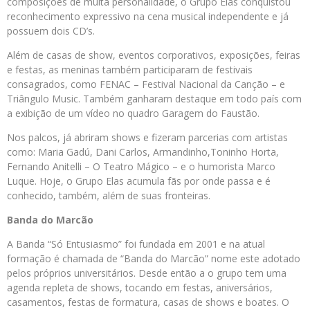
composições de muita personalidade, o Grupo Elas conquistou
reconhecimento expressivo na cena musical independente e já
possuem dois CD’s.
Além de casas de show, eventos corporativos, exposições, feiras
e festas, as meninas também participaram de festivais
consagrados, como FENAC – Festival Nacional da Canção – e
Triângulo Music. Também ganharam destaque em todo país com
a exibição de um vídeo no quadro Garagem do Faustão.
Nos palcos, já abriram shows e fizeram parcerias com artistas
como: Maria Gadú, Dani Carlos, Armandinho,Toninho Horta,
Fernando Anitelli – O Teatro Mágico – e o humorista Marco
Luque. Hoje, o Grupo Elas acumula fãs por onde passa e é
conhecido, também, além de suas fronteiras.
Banda do Marcão
A Banda “Só Entusiasmo” foi fundada em 2001 e na atual
formação é chamada de “Banda do Marcão” nome este adotado
pelos próprios universitários. Desde então a o grupo tem uma
agenda repleta de shows, tocando em festas, aniversários,
casamentos, festas de formatura, casas de shows e boates. O