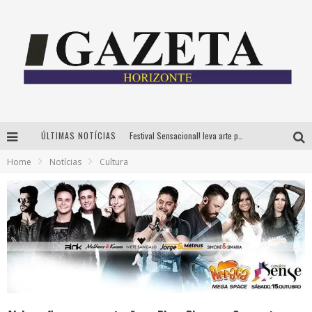
Festival Sensacional! leva arte para além dos palcos em parcerias com Inhotim e Festa da Luz, dias 8 e 9 de agosto
ÚLTIMAS NOTÍCIAS
CÊ TÁ DOIDO FESTIVAL já tem mais de 80% dos ingressos vendidos para edição de BH
Home
Notícias
Cultura
Grandes shows, cenografia instagramável e resgate das tradições marcam o sucesso da 24ª edição do Forró do Givanildo
PAIS: BOAS HISTÓRIAS E UM BRINDE PARA CELEBRAR OS MOMENTOS QUE FICAM