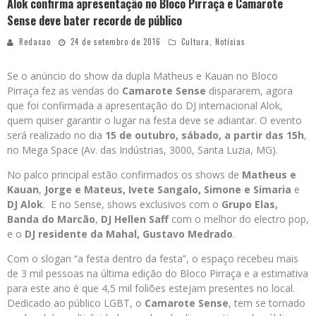
Alok confirma apresentação no Bloco Pirraça e Camarote
Sense deve bater recorde de público
Redacao
24 de setembro de 2016
Cultura
,
Notícias
Se o anúncio do show da dupla Matheus e Kauan no Bloco
Pirraça fez as vendas do
Camarote Sense
dispararem, agora
que foi confirmada a apresentação do DJ internacional Alok,
quem quiser garantir o lugar na festa deve se adiantar. O evento
será realizado no dia
15 de outubro, sábado, a partir das 15h
,
no Mega Space (Av. das Indústrias, 3000, Santa Luzia, MG).
No palco principal estão confirmados os shows de
Matheus e
Kauan
,
Jorge e Mateus, Ivete Sangalo, Simone e Simaria
e
DJ Alok
. E no Sense, shows exclusivos com o
Grupo Elas,
Banda do Marcão
,
DJ
Hellen Saff
com o melhor do electro pop,
e o
DJ residente da Mahal, Gustavo Medrado
.
Com o slogan “a festa dentro da festa”, o espaço recebeu mais
de 3 mil pessoas na última edição do Bloco Pirraça e a estimativa
para este ano é que 4,5 mil foliões estejam presentes no local.
Dedicado ao público LGBT, o
Camarote Sense
, tem se tornado