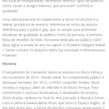
um local de multiplicidade, recebendo diversos tipos de públicos,
como casais e amigos héteros, que procuram conforto e
qualidade.
Uma valiosa parceria foi selada entre a Sense Produções e a
Mahal, produtora de eventos referência no nicho da música
eletrônica para o público gay, que se uniram para promover
iniciativas de qualidade ao público. Fruto da parceria, a primeira
festa de réveillon de Belo Horizonte dedicada ao público LGBT
deve agitar a virada de ano na capital. O Réveillon Niágara Mahal
+ Sense contará 10 atrações entre DJs nacionais e internacionais
e bandas.
História
O lançamento do Camarote Sense aconteceu no Bloco Pirraça,
em novembro de 2014. Desde então foi conquistando público e
destaque na mídia. Em 2015, o Pedro Leopoldo Rodeio Show
recebeu o espaço, além do Villa Mix e do Bloco Pirraça. Para
comemorar o sucesso da iniciativa, o idealizador do projeto,
Victor Araújo, realizou no final do ano passado a Ressaca Sense,
com a cantora baiana Alinne Rosa, que lotou o Espaço Eagles. Já
em abril deste ano, a Sense Produções conseguiu reunir quase 3