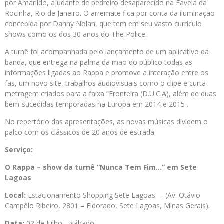
por Amarildo, ajudante de pedreiro desaparecido na Favela da
Rocinha, Rio de Janeiro. O arremate fica por conta da iluminação
concebida por Danny Nolan, que tem em seu vasto currículo
shows como os dos 30 anos do The Police.
A turnê foi acompanhada pelo lançamento de um aplicativo da
banda, que entrega na palma da mão do público todas as
informações ligadas ao Rappa e promove a interação entre os
fãs, um novo site, trabalhos audiovisuais como o clipe e curta-
metragem criados para a faixa “Fronteira (D.U.C.A), além de duas
bem-sucedidas temporadas na Europa em 2014 e 2015 .
No repertório das apresentações, as novas músicas dividem o
palco com os clássicos de 20 anos de estrada.
Serviço:
O Rappa – show da turnê “Nunca Tem Fim…” em Sete
Lagoas
Local:
Estacionamento Shopping Sete Lagoas – (Av. Otávio
Campêlo Ribeiro, 2801 – Eldorado, Sete Lagoas, Minas Gerais).
Data:
02 de Julho – sábado