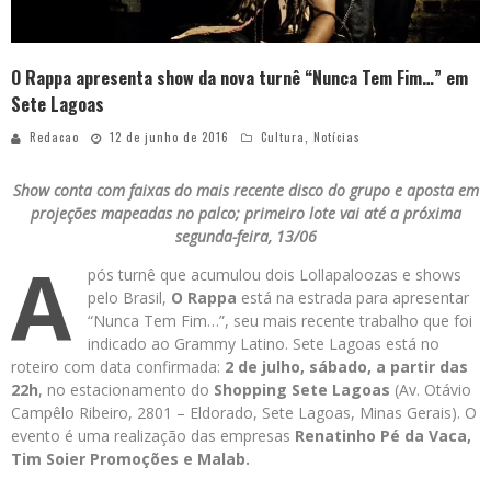
O Rappa apresenta show da nova turnê “Nunca Tem Fim…” em
Sete Lagoas
Redacao
12 de junho de 2016
Cultura
,
Notícias
Show conta com faixas do mais recente disco do grupo e aposta em
projeções mapeadas no palco; primeiro lote vai até a próxima
segunda-feira, 13/06
A
pós turnê que acumulou dois Lollapaloozas e shows
pelo Brasil,
O Rappa
está na estrada para apresentar
“Nunca Tem Fim…”, seu mais recente trabalho que foi
indicado ao Grammy Latino. Sete Lagoas está no
roteiro com data confirmada:
2 de julho,
sábado, a partir das
22h
, no estacionamento do
Shopping Sete Lagoas
(Av. Otávio
Campêlo Ribeiro, 2801 – Eldorado, Sete Lagoas, Minas Gerais). O
evento é uma realização das empresas
Renatinho Pé da Vaca,
Tim Soier Promoções e Malab.