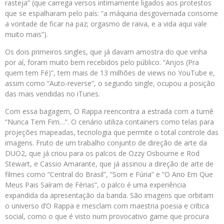
rasteja” (que carrega versos intimamente ligados aos protestos
que se espalharam pelo país: “a máquina desgovernada consome
a vontade de ficar na paz; orgasmo de raiva, e a vida aqui vale
muito mais”).
Os dois primeiros singles, que já davam amostra do que vinha
por aí, foram muito bem recebidos pelo público. “Anjos (Pra
quem tem Fé)”, tem mais de 13 milhões de views no YouTube e,
assim como “Auto-reverse”, o segundo single, ocupou a posição
das mais vendidas no iTunes.
Com essa bagagem, O Rappa reencontra a estrada com a turnê
“Nunca Tem Fim…”. O cenário utiliza containers como telas para
projeções mapeadas, tecnologia que permite o total controle das
imagens. Fruto de um trabalho conjunto de direção de arte da
DUO2, que já criou para os palcos de Ozzy Osbourne e Rod
Stewart, e Cassio Amarante, que já assinou a direção de arte de
filmes como “Central do Brasil”, “Som e Fúria” e “O Ano Em Que
Meus Pais Saíram de Férias”, o palco é uma experiência
expandida da apresentação da banda. São imagens que orbitam
o universo d’O Rappa e mesclam com maestria poesia e crítica
social, como o que é visto num provocativo game que procura