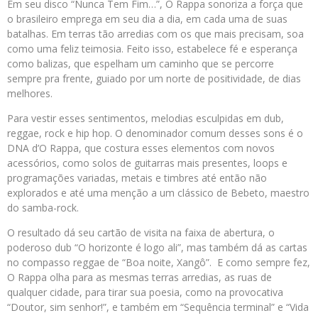
Em seu disco “Nunca Tem Fim…”, O Rappa sonoriza a força que
o brasileiro emprega em seu dia a dia, em cada uma de suas
batalhas. Em terras tão arredias com os que mais precisam, soa
como uma feliz teimosia. Feito isso, estabelece fé e esperança
como balizas, que espelham um caminho que se percorre
sempre pra frente, guiado por um norte de positividade, de dias
melhores.
Para vestir esses sentimentos, melodias esculpidas em dub,
reggae, rock e hip hop. O denominador comum desses sons é o
DNA d’O Rappa, que costura esses elementos com novos
acessórios, como solos de guitarras mais presentes, loops e
programações variadas, metais e timbres até então não
explorados e até uma menção a um clássico de Bebeto, maestro
do samba-rock.
O resultado dá seu cartão de visita na faixa de abertura, o
poderoso dub “O horizonte é logo ali”, mas também dá as cartas
no compasso reggae de “Boa noite, Xangô”. E como sempre fez,
O Rappa olha para as mesmas terras arredias, as ruas de
qualquer cidade, para tirar sua poesia, como na provocativa
“Doutor, sim senhor!”, e também em “Sequência terminal” e “Vida