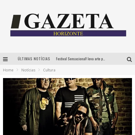
ÚLTIMAS NOTÍCIAS
Festival Sensacional! leva arte para além dos palcos em parcerias com Inhotim e Festa da Luz, dias 8 e 9 de agosto
Home
Notícias
Cultura
CÊ TÁ DOIDO FESTIVAL já tem mais de 80% dos ingressos vendidos para edição de BH
Grandes shows, cenografia instagramável e resgate das tradições marcam o sucesso da 24ª edição do Forró do Givanildo
PAIS: BOAS HISTÓRIAS E UM BRINDE PARA CELEBRAR OS MOMENTOS QUE FICAM