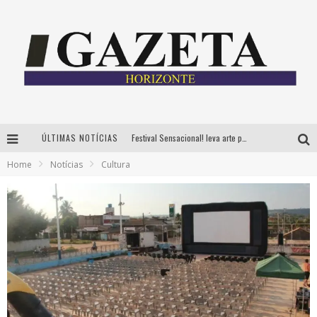
ÚLTIMAS NOTÍCIAS
Festival Sensacional! leva arte para além dos palcos em parcerias com Inhotim e Festa da Luz, dias 8 e 9 de agosto
Home
Notícias
Cultura
CÊ TÁ DOIDO FESTIVAL já tem mais de 80% dos ingressos vendidos para edição de BH
Grandes shows, cenografia instagramável e resgate das tradições marcam o sucesso da 24ª edição do Forró do Givanildo
PAIS: BOAS HISTÓRIAS E UM BRINDE PARA CELEBRAR OS MOMENTOS QUE FICAM