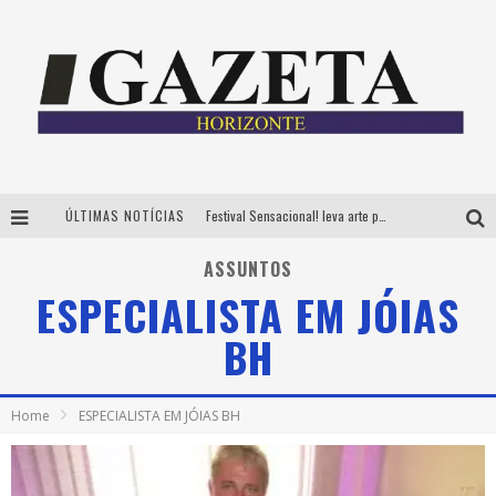
ÚLTIMAS NOTÍCIAS
Festival Sensacional! leva arte para além dos palcos em parcerias com Inhotim e Festa da Luz, dias 8 e 9 de agosto
CÊ TÁ DOIDO FESTIVAL já tem mais de 80% dos ingressos vendidos para edição de BH
ASSUNTOS
ESPECIALISTA EM JÓIAS
Grandes shows, cenografia instagramável e resgate das tradições marcam o sucesso da 24ª edição do Forró do Givanildo
BH
PAIS: BOAS HISTÓRIAS E UM BRINDE PARA CELEBRAR OS MOMENTOS QUE FICAM
Home
ESPECIALISTA EM JÓIAS BH