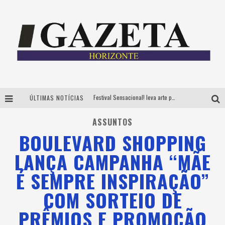
Festival Sensacional! leva arte para além dos palcos em parcerias com Inhotim e Festa da Luz, dias 8 e 9 de agosto
ÚLTIMAS NOTÍCIAS
CÊ TÁ DOIDO FESTIVAL já tem mais de 80% dos ingressos vendidos para edição de BH
ASSUNTOS
Grandes shows, cenografia instagramável e resgate das tradições marcam o sucesso da 24ª edição do Forró do Givanildo
BOULEVARD SHOPPING
PAIS: BOAS HISTÓRIAS E UM BRINDE PARA CELEBRAR OS MOMENTOS QUE FICAM
LANÇA CAMPANHA “MÃE
É SEMPRE INSPIRAÇÃO”
COM SORTEIO DE
PRÊMIOS E PROMOÇÃO